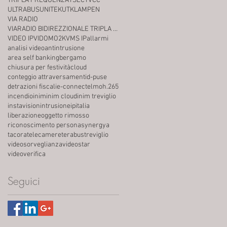
TRIPLA FREQUENZA
TSEC
TVCC
ULTRABUS
UNITEK
UTKLAMPEN
VIA RADIO
VIARADIO BIDIREZZIONALE TRIPLA FREQUENZA
VIDEO IP
VIDOMO2K
VMS IP
allarmi
analisi video
antintrusione
area self banking
bergamo
chiusura per festività
cloud
conteggio attraversamenti
d-puse
detrazioni fiscali
e-connect
elmo
h.265
incendio
inim
inim cloud
inim treviglio
instavision
intrusione
ip
italia
liberazione
oggetto rimosso
riconoscimento persona
synergya
tacora
telecamere
terabus
treviglio
videosorveglianza
videostar
videoverifica
Seguici