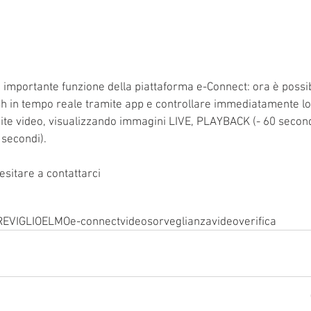
a importante funzione della piattaforma e-Connect: ora è possib
sh in tempo reale tramite app e controllare immediatamente lo
mite video, visualizzando immagini LIVE, PLAYBACK (- 60 second
secondi).
esitare a contattarci
EVIGLIO
ELMO
e-connect
videosorveglianza
videoverifica