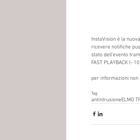
InstaVision è la nuov
ricevere notifiche pu
stato dell'evento tra
FAST PLAYBACK (- 10 
per informazioni non 
Tag:
antintrusione
ELMO TR