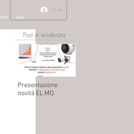
Accedi
NEWS
More
Post in evidenza
Presentazione
NUOVO ATTUATORE
novità EL.MO.
AT42K: MENO CAVI,
PIÙ FUNZIONALITÀ!