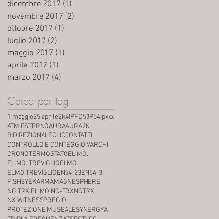
dicembre 2017
(1)
1 post
novembre 2017
(2)
2 post
ottobre 2017
(1)
1 post
luglio 2017
(2)
2 post
maggio 2017
(1)
1 post
aprile 2017
(1)
1 post
marzo 2017
(4)
4 post
Cerca per tag
1 maggio
25 aprile
2K
4IPFD53P5
4ipxxx
ATM ESTERNO
AURA
AURA2K
BIDIREZIONALE
CLIC
CONTATTI
CONTROLLO E CONTEGGIO VARCHI
CRONOTERMOSTATO
EL.MO.
EL.MO. TREVIGLIO
ELMO
ELMO TREVIGLIO
EN54-23
EN54-3
FISHEYE
KARMA
MAGNESPHERE
NG TRX EL.MO.
NG-TRX
NGTRX
NX WITNESS
PREGIO
PROTEZIONE MUSEALE
SYNERGYA