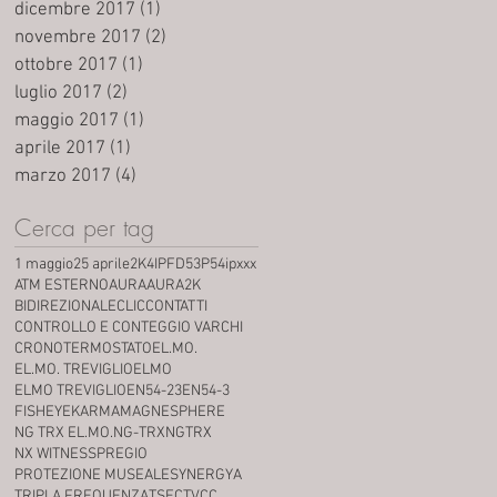
dicembre 2017
(1)
1 post
novembre 2017
(2)
2 post
ottobre 2017
(1)
1 post
luglio 2017
(2)
2 post
maggio 2017
(1)
1 post
aprile 2017
(1)
1 post
marzo 2017
(4)
4 post
Cerca per tag
1 maggio
25 aprile
2K
4IPFD53P5
4ipxxx
ATM ESTERNO
AURA
AURA2K
BIDIREZIONALE
CLIC
CONTATTI
CONTROLLO E CONTEGGIO VARCHI
CRONOTERMOSTATO
EL.MO.
EL.MO. TREVIGLIO
ELMO
ELMO TREVIGLIO
EN54-23
EN54-3
FISHEYE
KARMA
MAGNESPHERE
NG TRX EL.MO.
NG-TRX
NGTRX
NX WITNESS
PREGIO
PROTEZIONE MUSEALE
SYNERGYA
TRIPLA FREQUENZA
TSEC
TVCC