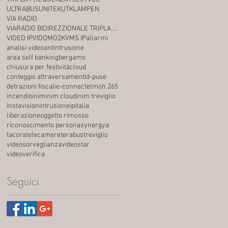
ULTRABUS
UNITEK
UTKLAMPEN
VIA RADIO
VIARADIO BIDIREZZIONALE TRIPLA FREQUENZA
VIDEO IP
VIDOMO2K
VMS IP
allarmi
analisi video
antintrusione
area self banking
bergamo
chiusura per festività
cloud
conteggio attraversamenti
d-puse
detrazioni fiscali
e-connect
elmo
h.265
incendio
inim
inim cloud
inim treviglio
instavision
intrusione
ip
italia
liberazione
oggetto rimosso
riconoscimento persona
synergya
tacora
telecamere
terabus
treviglio
videosorveglianza
videostar
videoverifica
Seguici