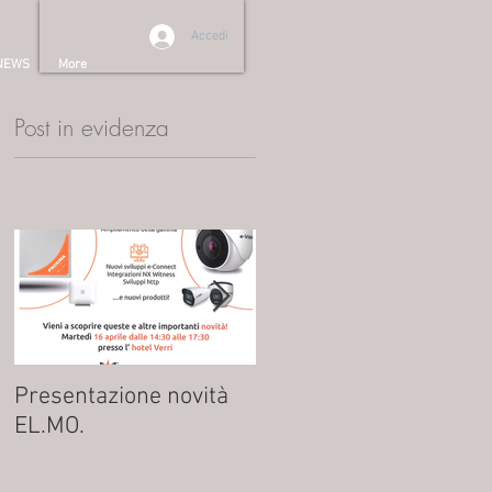
Accedi
NEWS
More
Post in evidenza
Presentazione novità
NUOVO ATTUATORE
.
EL.MO.
AT42K: MENO CAVI, PIÙ
FUNZIONALITÀ!