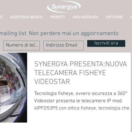
ZI
ASSISTENZA REMOTA
PRODOTTI
AREA RISERVATA
SOFTWARE
mailing list
Non perdere mai un aggiornamento
Iscriviti ora
SYNERGYA PRESENTA:NUOVA
TELECAMERA FISHEYE
VIDEOSTAR
Tecnologia fisheye, ovvero sicurezza a 360°
Videostar presenta le telecamere IP mod.
4IPFD53P5 con ottica fisheye, tecnologia che..