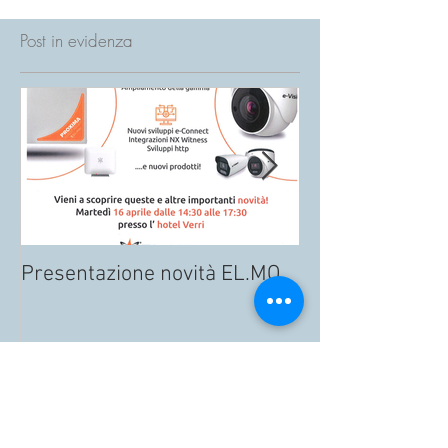
Post in evidenza
Presentazione novità EL.MO.
NUOVO ATTUAT
MENO CAVI, PIÙ