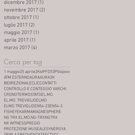
dicembre 2017
(1)
1 post
novembre 2017
(2)
2 post
ottobre 2017
(1)
1 post
luglio 2017
(2)
2 post
maggio 2017
(1)
1 post
aprile 2017
(1)
1 post
marzo 2017
(4)
4 post
Cerca per tag
1 maggio
25 aprile
2K
4IPFD53P5
4ipxxx
ATM ESTERNO
AURA
AURA2K
BIDIREZIONALE
CLIC
CONTATTI
CONTROLLO E CONTEGGIO VARCHI
CRONOTERMOSTATO
EL.MO.
EL.MO. TREVIGLIO
ELMO
ELMO TREVIGLIO
EN54-23
EN54-3
FISHEYE
KARMA
MAGNESPHERE
NG TRX EL.MO.
NG-TRX
NGTRX
NX WITNESS
PREGIO
PROTEZIONE MUSEALE
SYNERGYA
TRIPLA FREQUENZA
TSEC
TVCC