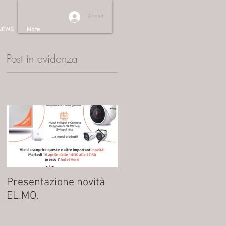
Accedi
NEWS
More
Post in evidenza
.
do
Presentazione novità
NUOVO ATTUATORE
EL.MO.
AT42K: MENO CAVI, PIÙ
FUNZIONALITÀ!