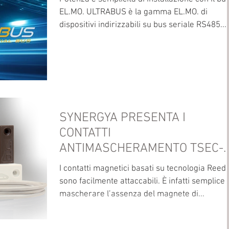
EL.MO. ULTRABUS è la gamma EL.MO. di
dispositivi indirizzabili su bus seriale RS485...
SYNERGYA PRESENTA I
CONTATTI
ANTIMASCHERAMENTO TSEC-
CLIC BASATI SU TECNOLOGIA
I contatti magnetici basati su tecnologia Reed
MAGNASPHERE
sono facilmente attaccabili. È infatti semplice
mascherare l’assenza del magnete di...