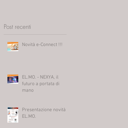
Post recenti
la
re
Novità e-Connect !!!
EL.MO. - NEXYA, il
futuro a portata di
IL
mano
Presentazione novità
e
EL.MO.