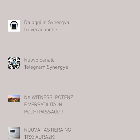
Da oggi in Synergya
troverai anche :
Nuovo canale
00,
Telegram Synergya
ù
NX WITNESS: POTENZA
E VERSATILITÀ IN
POCHI PASSAGGI!
NUOVA TASTIERA NG-
TRX: AURA2K!
 di