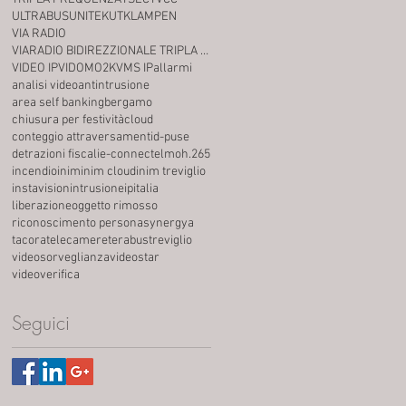
ULTRABUS
UNITEK
UTKLAMPEN
VIA RADIO
VIARADIO BIDIREZZIONALE TRIPLA FREQUENZA
VIDEO IP
VIDOMO2K
VMS IP
allarmi
analisi video
antintrusione
area self banking
bergamo
chiusura per festività
cloud
conteggio attraversamenti
d-puse
detrazioni fiscali
e-connect
elmo
h.265
incendio
inim
inim cloud
inim treviglio
instavision
intrusione
ip
italia
liberazione
oggetto rimosso
riconoscimento persona
synergya
tacora
telecamere
terabus
treviglio
videosorveglianza
videostar
videoverifica
Seguici