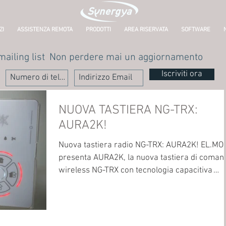
ZI
ASSISTENZA REMOTA
PRODOTTI
AREA RISERVATA
SOFTWARE
mailing list
Non perdere mai un aggiornamento
Iscriviti ora
NUOVA TASTIERA NG-TRX:
AURA2K!
Nuova tastiera radio NG-TRX: AURA2K! EL.MO
presenta AURA2K, la nuova tastiera di coman
wireless NG-TRX con tecnologia capacitiva
touch...