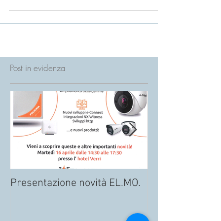
NUOVO ATTUATORE AT42K el.mo.: MENO
CAVI, PIÙ FUNZIONALITÀ!
Post in evidenza
Presentazione novità EL.MO.
NUOVO ATTUAT