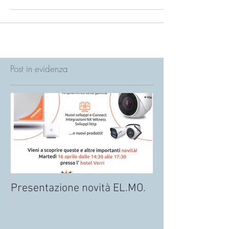
semplice mascherare l’assenza del
magnete di...
Post in evidenza
Presentazione novità EL.MO.
NUOVO ATTUAT