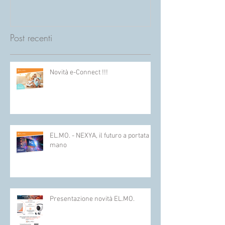
MENO CAVI, PIÙ
FUNZIONALITÀ!
Post recenti
Novità e-Connect !!!
EL.MO. - NEXYA, il futuro a portata di
mano