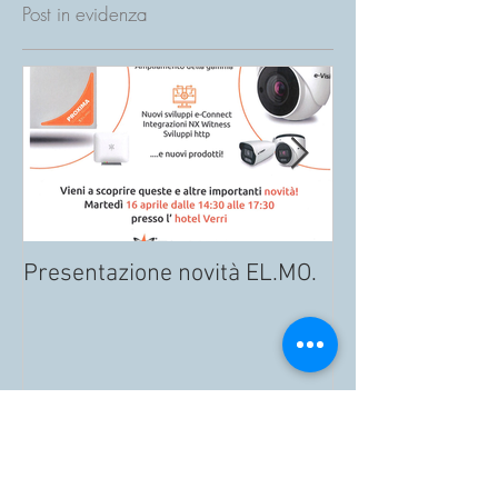
Post in evidenza
Presentazione novità EL.MO.
NUOVO ATTUAT
MENO CAVI, PIÙ
FUNZIONALITÀ!